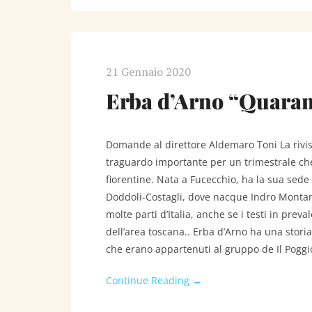
21 Gennaio 2020
Erba d’Arno “Quara
Domande al direttore Aldemaro Toni La rivi
traguardo importante per un trimestrale che 
fiorentine. Nata a Fucecchio, ha la sua sede 
Doddoli-Costagli, dove nacque Indro Montanel
molte parti d’Italia, anche se i testi in pre
dell’area toscana.. Erba d’Arno ha una stori
che erano appartenuti al gruppo de Il Poggio,
Continue Reading →