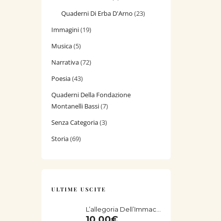
Quaderni Di Erba D'Arno
(23)
Immagini
(19)
Musica
(5)
Narrativa
(72)
Poesia
(43)
Quaderni Della Fondazione
Montanelli Bassi
(7)
Senza Categoria
(3)
Storia
(69)
ULTIME USCITE
L’allegoria Dell’Immacolata Concezione Di Giorgio Vasari Nella Chiesa Di San Salvatore Di Fucecchio
10,00
€