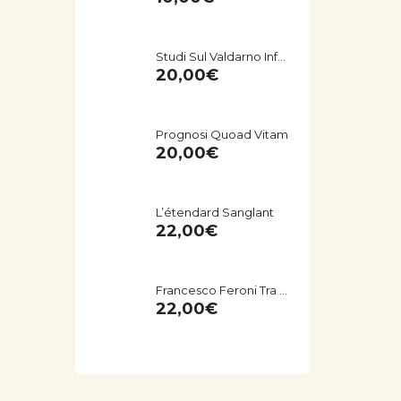
Studi Sul Valdarno Inferiore (Toscana) - Miscellanea Storico-Archeologica
20,00
€
Prognosi Quoad Vitam
20,00
€
L’étendard Sanglant
22,00
€
Francesco Feroni Tra Firenze E Amsterdam. Una Storia Del Seicento Empolese
22,00
€