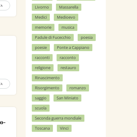
TA
Livorno
Massarella
Medici
Medioevo
memorie
musica
Padule di Fucecchio
poesia
poesie
Ponte a Cappiano
racconti
racconto
religione
restauro
Rinascimento
TA
Risorgimento
romanzo
saggio
San Miniato
scuola
Seconda guerra mondiale
io-
Toscana
Vinci