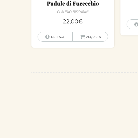
Padule di Fucecchio
CLAUDIO BISCARINI
22,00
€
DETTAGLI
ACQUISTA
P
o
s
t
n
a