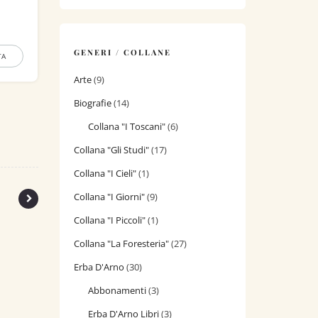
GENERI / COLLANE
TA
Arte
(9)
Biografie
(14)
Collana "I Toscani"
(6)
Collana "Gli Studi"
(17)
Collana "I Cieli"
(1)
Collana "I Giorni"
(9)
Collana "I Piccoli"
(1)
Collana "La Foresteria"
(27)
Erba D'Arno
(30)
Abbonamenti
(3)
Erba D'Arno Libri
(3)