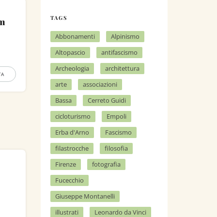
TAGS
am
Abbonamenti
Alpinismo
Altopascio
antifascismo
Archeologia
architettura
TA
arte
associazioni
Bassa
Cerreto Guidi
cicloturismo
Empoli
Erba d'Arno
Fascismo
filastrocche
filosofia
Firenze
fotografia
Fucecchio
Giuseppe Montanelli
illustrati
Leonardo da Vinci