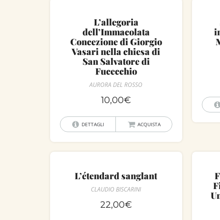
L’allegoria
dell’Immacolata
i
Concezione di Giorgio
M
Vasari nella chiesa di
San Salvatore di
Fucecchio
AURORA DEL ROSSO
10,00
€
DETTAGLI
ACQUISTA
L’étendard sanglant
F
F
CLAUDIO BISCARINI
Un
22,00
€