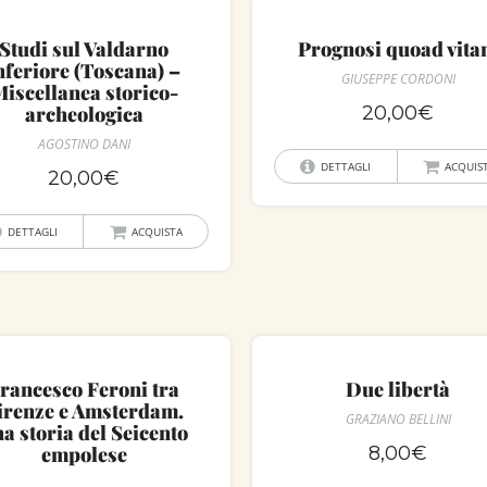
Studi sul Valdarno
Prognosi quoad vit
nferiore (Toscana) –
GIUSEPPE CORDONI
iscellanea storico-
archeologica
20,00
€
AGOSTINO DANI
DETTAGLI
ACQUIS
20,00
€
DETTAGLI
ACQUISTA
rancesco Feroni tra
Due libertà
irenze e Amsterdam.
GRAZIANO BELLINI
a storia del Seicento
empolese
8,00
€