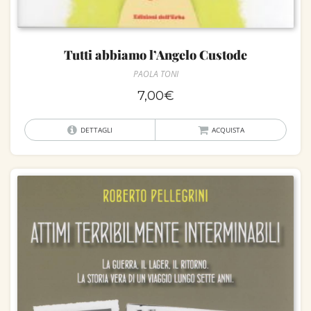
Tutti abbiamo l’Angelo Custode
PAOLA TONI
7,00
€
DETTAGLI
ACQUISTA