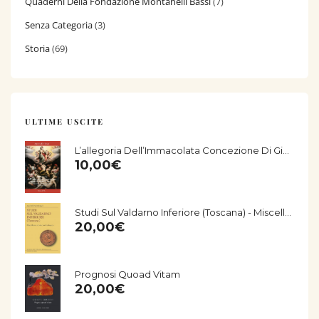
Quaderni Della Fondazione Montanelli Bassi
(7)
Senza Categoria
(3)
Storia
(69)
ULTIME USCITE
L’allegoria Dell’Immacolata Concezione Di Giorgio Vasari Nella Chiesa Di San Salvatore Di Fucecchio
10,00
€
Studi Sul Valdarno Inferiore (Toscana) - Miscellanea Storico-Archeologica
20,00
€
Prognosi Quoad Vitam
20,00
€