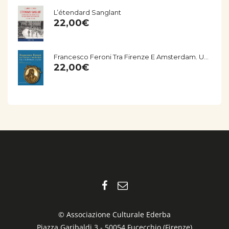
L’étendard Sanglant
22,00
€
Francesco Feroni Tra Firenze E Amsterdam. Una Storia Del Seicento Empolese
22,00
€
© Associazione Culturale Ederba
Piazza Garibaldi,3 - 50054 Fucecchio (Firenze)