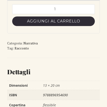
Brevi
racconti
erranti
AGGIUNGI AL CARRELLO
quantità
Categoria:
Narrativa
Tag:
Racconto
Dettagli
Dimensioni
13 × 20 cm
ISBN
9788896954690
Copertina
flessibile