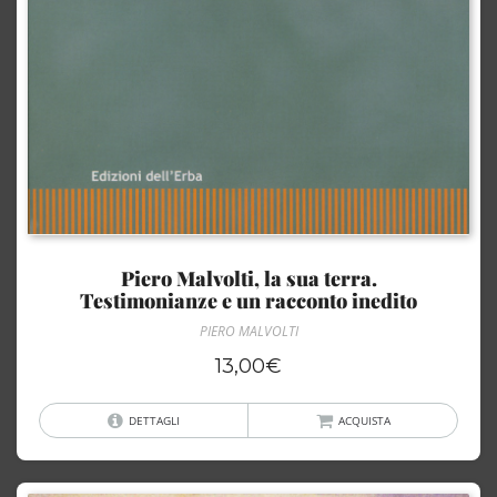
Piero Malvolti, la sua terra.
Testimonianze e un racconto inedito
PIERO MALVOLTI
13,00
€
DETTAGLI
ACQUISTA