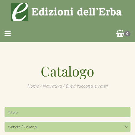
0
Catalogo
Home
/
Narrativa
/ Brevi racconti erranti