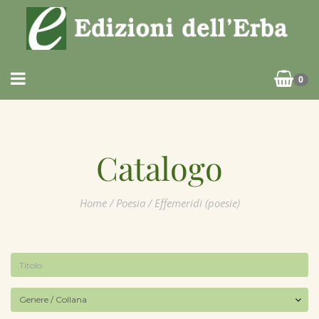
0
Catalogo
Home
/
Poesia
/ Effemeridi (poesie)