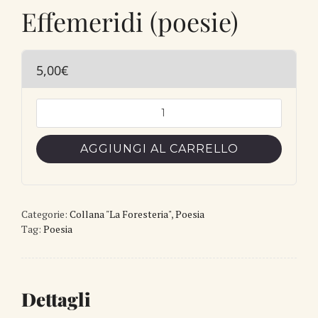
Effemeridi (poesie)
5,00
€
Effemeridi
(poesie)
quantità
AGGIUNGI AL CARRELLO
Categorie:
Collana "La Foresteria"
,
Poesia
Tag:
Poesia
Dettagli