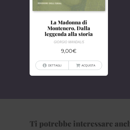
La Madonna di
Montenero. Dalla
leggenda alla storia
GIORGIO MANDALIS
9,00
€
DETTAGLI
ACQUISTA
Ti potrebbe interessare anch