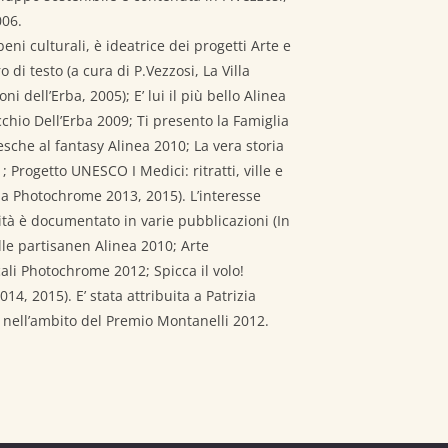
006.
eni culturali, è ideatrice dei progetti Arte e
ro di testo (a cura di P.Vezzosi, La Villa
i dell’Erba, 2005); E’ lui il più bello Alinea
cchio Dell’Erba 2009; Ti presento la Famiglia
esche al fantasy Alinea 2010; La vera storia
 Progetto UNESCO I Medici: ritratti, ville e
ana Photochrome 2013, 2015). L’interesse
à è documentato in varie pubblicazioni (In
e partisanen Alinea 2010; Arte
i Photochrome 2012; Spicca il volo!
 2015). E’ stata attribuita a Patrizia
nell’ambito del Premio Montanelli 2012.