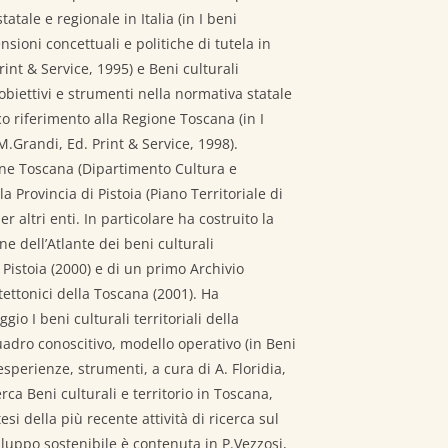
atale e regionale in Italia (in I beni
nsioni concettuali e politiche di tutela in
rint & Service, 1995) e Beni culturali
, obiettivi e strumenti nella normativa statale
co riferimento alla Regione Toscana (in I
M.Grandi, Ed. Print & Service, 1998).
ione Toscana (Dipartimento Cultura e
a Provincia di Pistoia (Piano Territoriale di
 altri enti. In particolare ha costruito la
e dell’Atlante dei beni culturali
i Pistoia (2000) e di un primo Archivio
itettonici della Toscana (2001). Ha
gio I beni culturali territoriali della
dro conoscitivo, modello operativo (in Beni
 esperienze, strumenti, a cura di A. Floridia,
erca Beni culturali e territorio in Toscana,
esi della più recente attività di ricerca sul
iluppo sostenibile è contenuta in P.Vezzosi,