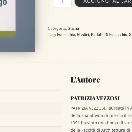
AGGIUNGI AL CA
Medici
e
il
Categoria:
Lago
Storia
Tag:
Fucecchio
,
Medici
,
Padule Di Fucecchio
,
S
di
Fucecchio
quantità
L'Autore
PATRIZIA VEZZOSI
PATRIZIA VEZZOSI, laureata in A
della sua attività di ricerca il r
1991 ha vinto una borsa di stu
della Facoltà di Architettura d