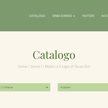
CATALOGO
ERBA D’ARNO
NOTIZIE
ACC
Catalogo
Home
/
Storia
/ I Medici e il Lago di Fucecchio