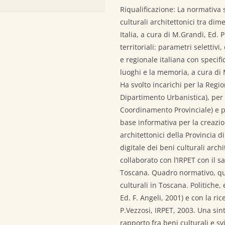
Riqualificazione: La normativa st
culturali architettonici tra dime
Italia, a cura di M.Grandi, Ed. P
territoriali: parametri selettivi
e regionale italiana con specifi
luoghi e la memoria, a cura di 
Ha svolto incarichi per la Reg
Dipartimento Urbanistica), per l
Coordinamento Provinciale) e per
base informativa per la creazion
architettonici della Provincia d
digitale dei beni culturali arch
collaborato con l’IRPET con il sag
Toscana. Quadro normativo, qua
culturali in Toscana. Politiche,
Ed. F. Angeli, 2001) e con la ric
P.Vezzosi, IRPET, 2003. Una sint
rapporto fra beni culturali e sv