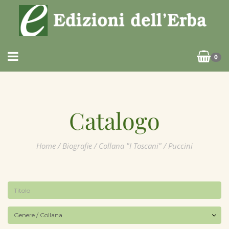
0
Catalogo
Home
/
Biografie
/
Collana "I Toscani"
/ Puccini