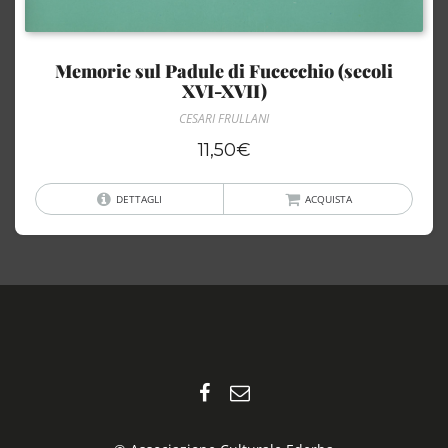
Memorie sul Padule di Fucecchio (secoli
XVI-XVII)
CESARI FRULLANI
11,50
€
DETTAGLI
ACQUISTA