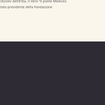
dizioni dell’Erba, il libro “Il ponte Mediceo
 stato presidente della Fondazione