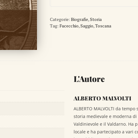
da
Corte
Categorie:
e
Biografie
,
Storia
Tag:
Fucecchio
,
Saggio
,
Toscana
il
ritiro
francescano
di
Fucecchio
quantità
L'Autore
ALBERTO MALVOLTI
ALBERTO MALVOLTI da tempo si 
storia medievale e moderna di F
Valdinievole e il Valdarno. Ha p
locale e ha partecipato a vari c