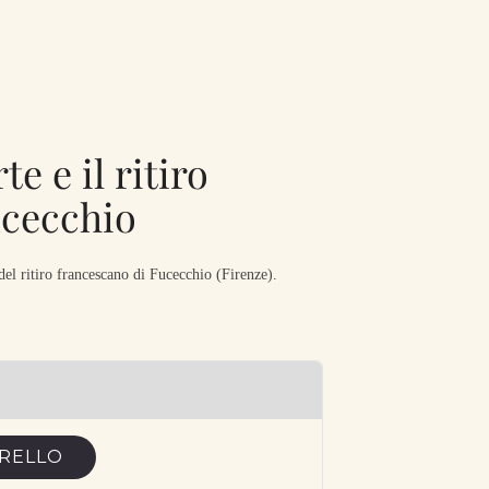
e e il ritiro
ucecchio
del ritiro francescano di Fucecchio (Firenze).
RRELLO