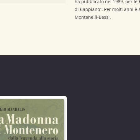
ha pubblicato nel 1989, per le E
di Cappiano”. Per molti anni è
Montanelli-Bassi.