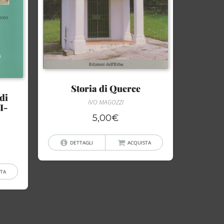
Storia di Querce
di
IVO MAGOZZI
I-
5,00
€
DETTAGLI
ACQUISTA
TA