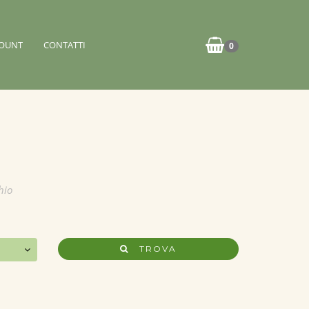
OUNT
CONTATTI
0
hio
TROVA