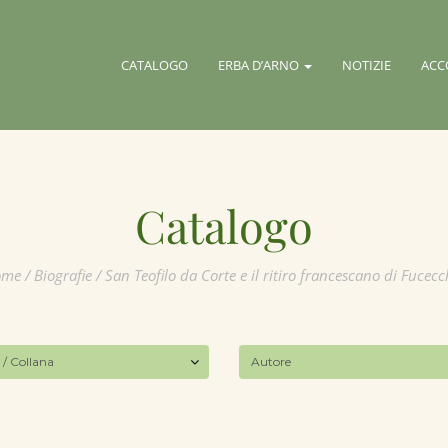
CATALOGO
ERBA D’ARNO
NOTIZIE
ACC
Catalogo
ome
/
Biografie
/ San Teofilo da Corte e il ritiro francescano di Fucecc