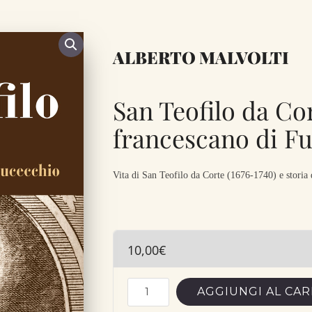
ALBERTO MALVOLTI
San Teofilo da Cort
francescano di F
Vita di San Teofilo da Corte (1676-1740) e storia 
10,00
€
San
AGGIUNGI AL CA
Teofilo