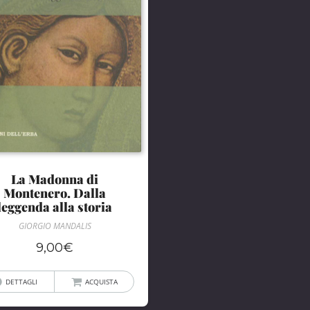
La Madonna di
Montenero. Dalla
leggenda alla storia
GIORGIO MANDALIS
9,00
€
DETTAGLI
ACQUISTA