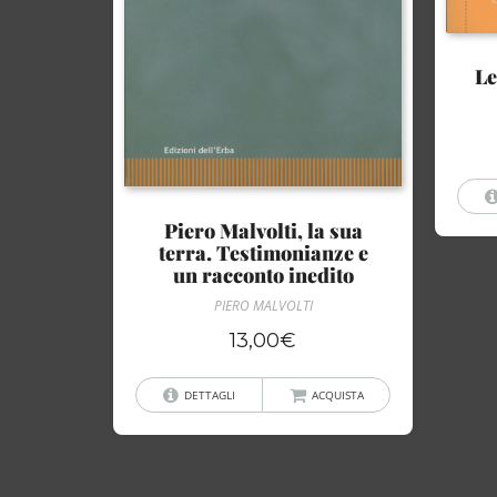
Le
Piero Malvolti, la sua
terra. Testimonianze e
un racconto inedito
PIERO MALVOLTI
13,00
€
DETTAGLI
ACQUISTA