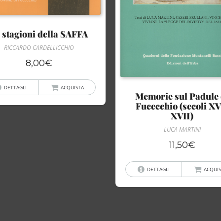
 stagioni della SAFFA
RICCARDO CARDELLICCHIO
8,00
€
DETTAGLI
ACQUISTA
Memorie sul Padule 
Fucecchio (secoli XV
XVII)
LUCA MARTINI
11,50
€
DETTAGLI
ACQUIS