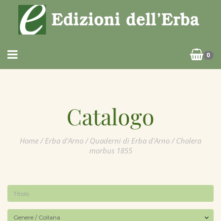
0
Catalogo
Home
/
Erba d'Arno
/
Quaderni di Erba d'Arno
/ Cholera
morbus 1855