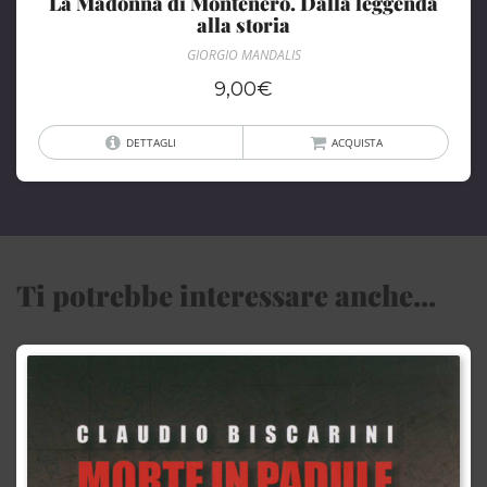
La Madonna di Montenero. Dalla leggenda
alla storia
GIORGIO MANDALIS
9,00
€
DETTAGLI
ACQUISTA
Ti potrebbe interessare anche...