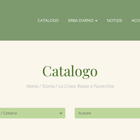
CATALOGO
ERBA D’ARNO
NOTIZIE
ACC
Catalogo
Home
/
Storia
/ La Croce Rossa a Fucecchio