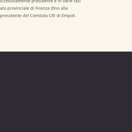
successivamente presidente e in varie fasi
to provinciale di Firenze (fino alla
 presidente del Comitato CRI di Empoli.