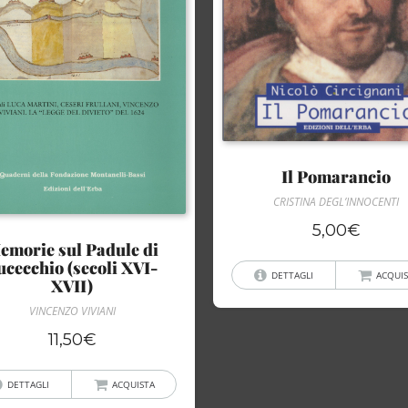
Il Pomarancio
CRISTINA DEGL’INNOCENTI
5,00
€
emorie sul Padule di
ucecchio (secoli XVI-
DETTAGLI
ACQUIS
XVII)
VINCENZO VIVIANI
11,50
€
DETTAGLI
ACQUISTA