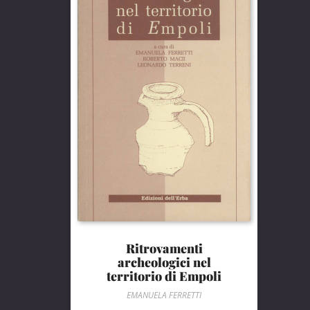
Ritrovamenti
archeologici nel
territorio di Empoli
EMANUELA FERRETTI