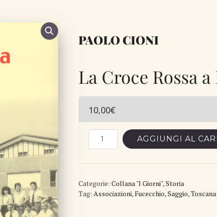
PAOLO CIONI
La Croce Rossa a
10,00
€
La
AGGIUNGI AL CA
Croce
Rossa
a
Categorie:
Fucecchio
Collana "I Giorni"
,
Storia
Tag:
Associazioni
,
Fucecchio
,
Saggio
,
Toscana
quantità