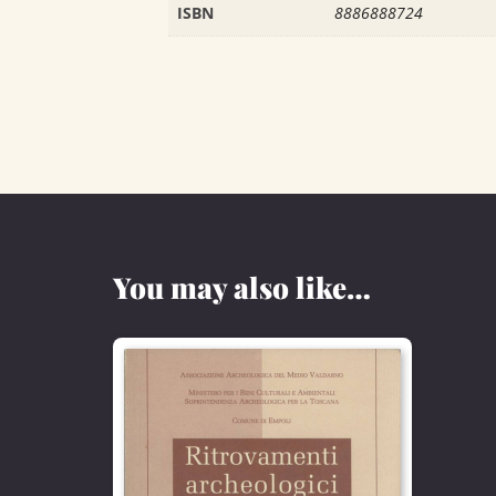
ISBN
8886888724
You may also like…