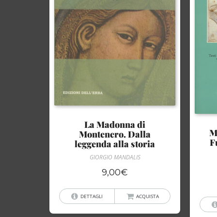
La Madonna di
M
Montenero. Dalla
F
leggenda alla storia
GIORGIO MANDALIS
9,00
€
DETTAGLI
ACQUISTA