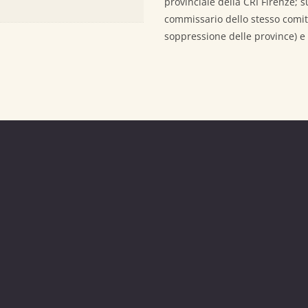
provinciale della CRI Firenze; 
commissario dello stesso comita
soppressione delle province) e