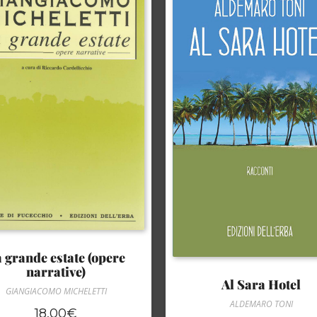
 grande estate (opere
narrative)
Al Sara Hotel
GIANGIACOMO MICHELETTI
ALDEMARO TONI
18,00
€