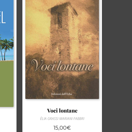
Voci lontane
ÈLIA GRASSI MARIANI FABBRI
15,00
€