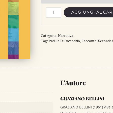
Due
AGGIUNGI AL CA
libertà
quantità
Categoria:
Narrativa
Tag:
Padule Di Fucecchio
,
Racconto
,
Seconda 
L'Autore
GRAZIANO BELLINI
GRAZIANO BELLINI (1961) vive a