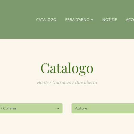
CATALOGO
ERBA D’ARNO
NOTIZIE
ACC
Catalogo
Home
/
Narrativa
/ Due libertà