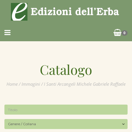
0
Catalogo
Home
/
Immagini
/ I Santi Arcangeli Michele Gabriele Raffaele