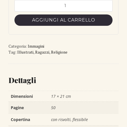
I
Santi
Arcangeli
AGGIUNGI AL CARRELLO
Michele
Gabriele
Raffaele
quantità
Categoria:
Immagini
Tag:
Illustrati
,
Ragazzi
,
Religione
Dettagli
Dimensioni
17 × 21 cm
Pagine
50
Copertina
con risvolti, flessibile