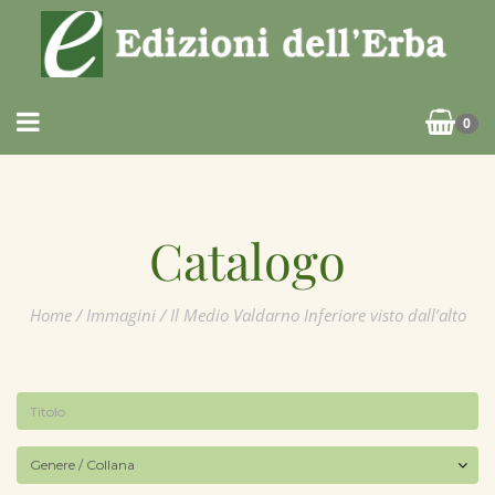
0
Catalogo
Home
/
Immagini
/ Il Medio Valdarno Inferiore visto dall’alto