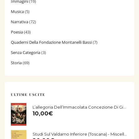
Immagini
(19)
Musica
(5)
Narrativa
(72)
Poesia
(43)
Quaderni Della Fondazione Montanelli Bassi
(7)
Senza Categoria
(3)
Storia
(69)
ULTIME USCITE
L’allegoria Dell’Immacolata Concezione Di Giorgio Vasari Nella Chiesa Di San Salvatore Di Fucecchio
10,00
€
Studi Sul Valdarno Inferiore (Toscana) - Miscellanea Storico-Archeologica