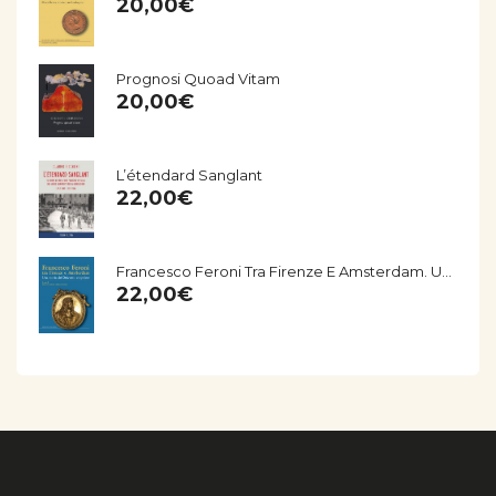
20,00
€
Prognosi Quoad Vitam
20,00
€
L’étendard Sanglant
22,00
€
Francesco Feroni Tra Firenze E Amsterdam. Una Storia Del Seicento Empolese
22,00
€