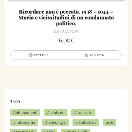
Ricordare non è peccato. 1938 – 1944 –
Storia e vicissitudini di un condannato
politico.
MARIO CORONA
16,00
€
DETTAGLI
ACQUISTA
TAGS
Abbonamenti
Alpinismo
Altopascio
antifascismo
Archeologia
architettura
arte
associazioni
Bassa
Cerreto Guidi