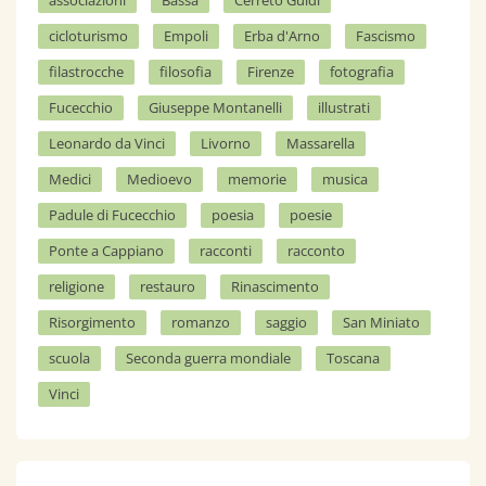
cicloturismo
Empoli
Erba d'Arno
Fascismo
filastrocche
filosofia
Firenze
fotografia
Fucecchio
Giuseppe Montanelli
illustrati
Leonardo da Vinci
Livorno
Massarella
Medici
Medioevo
memorie
musica
Padule di Fucecchio
poesia
poesie
Ponte a Cappiano
racconti
racconto
religione
restauro
Rinascimento
Risorgimento
romanzo
saggio
San Miniato
scuola
Seconda guerra mondiale
Toscana
Vinci