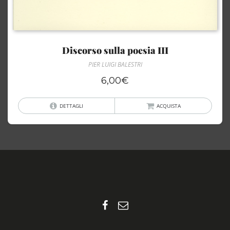
Discorso sulla poesia III
PIER LUIGI BALESTRI
6,00
€
DETTAGLI
ACQUISTA