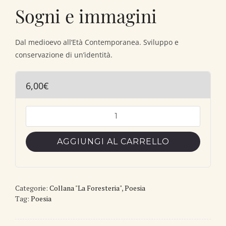
Sogni e immagini
Dal medioevo all’Età Contemporanea. Sviluppo e
conservazione di un’identità.
6,00
€
Sogni
e
immagini
AGGIUNGI AL CARRELLO
quantità
Categorie:
Collana "La Foresteria"
,
Poesia
Tag:
Poesia