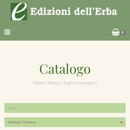
0
Catalogo
Home
/
Poesia
/ Sogni e immagini