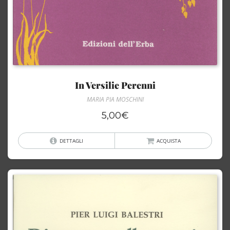
In Versilie Perenni
MARIA PIA MOSCHINI
5,00
€
DETTAGLI
ACQUISTA