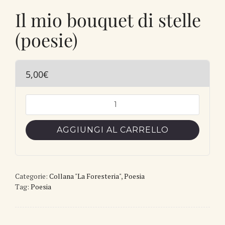
Il mio bouquet di stelle
(poesie)
5,00
€
Il
mio
bouquet
AGGIUNGI AL CARRELLO
di
stelle
(poesie)
quantità
Categorie:
Collana "La Foresteria"
,
Poesia
Tag:
Poesia