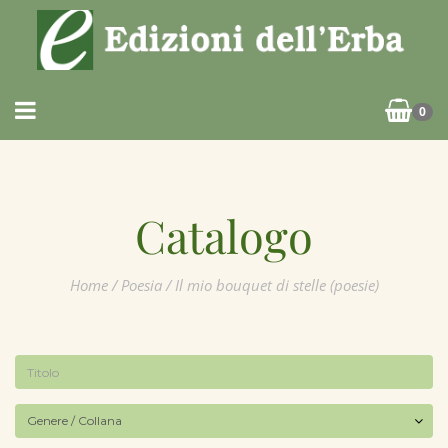
0
Catalogo
Home
/
Poesia
/ Il mio bouquet di stelle (poesie)