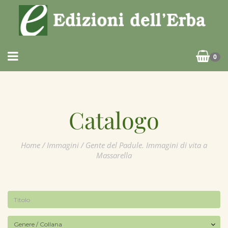
0
Catalogo
Home
/
Immagini
/ Gente del Padule. Immagini di vita a
Massarella