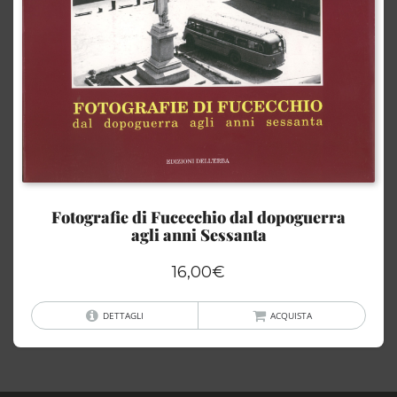
Fotografie di Fucecchio dal dopoguerra
agli anni Sessanta
16,00
€
DETTAGLI
ACQUISTA