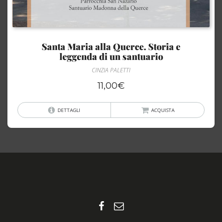
Santa Maria alla Querce. Storia e
leggenda di un santuario
CINZIA PALETTI
11,00
€
DETTAGLI
ACQUISTA