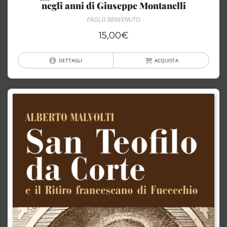
negli anni di Giuseppe Montanelli
PAOLO BENVENUTO
15,00
€
DETTAGLI
ACQUISTA