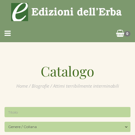
0
Catalogo
Home
/
Biografie
/ Attimi terribilmente interminabili