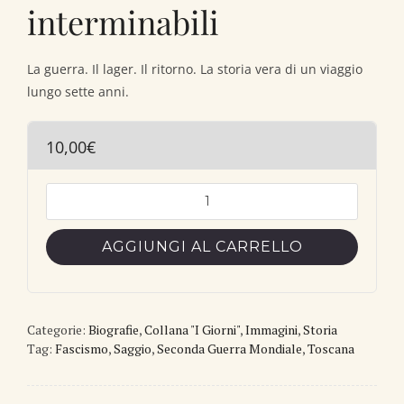
interminabili
La guerra. Il lager. Il ritorno. La storia vera di un viaggio
lungo sette anni.
10,00
€
Attimi
terribilmente
interminabili
AGGIUNGI AL CARRELLO
quantità
Categorie:
Biografie
,
Collana "I Giorni"
,
Immagini
,
Storia
Tag:
Fascismo
,
Saggio
,
Seconda Guerra Mondiale
,
Toscana