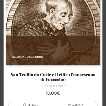
San Teofilo da Corte e il ritiro francescano
di Fucecchio
ALBERTO MALVOLTI
10,00
€
DETTAGLI
ACQUISTA