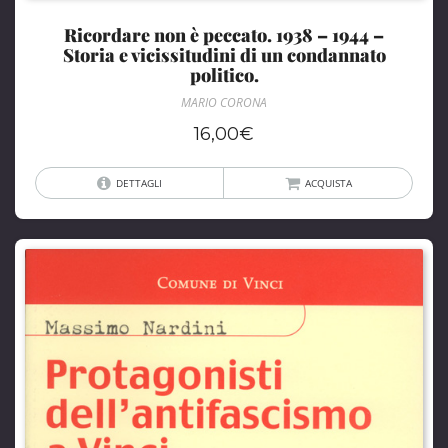
Ricordare non è peccato. 1938 – 1944 –
Storia e vicissitudini di un condannato
politico.
MARIO CORONA
16,00
€
DETTAGLI
ACQUISTA