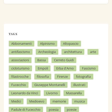
TAGS
Abbonamenti
Alpinismo
Altopascio
antifascismo
Archeologia
architettura
arte
associazioni
Bassa
Cerreto Guidi
cicloturismo
Empoli
Erba d'Arno
Fascismo
filastrocche
filosofia
Firenze
fotografia
Fucecchio
Giuseppe Montanelli
illustrati
Leonardo da Vinci
Livorno
Massarella
Medici
Medioevo
memorie
musica
Padule di Fucecchio
poesia
poesie