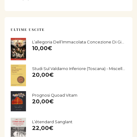
ULTIME USCITE
L’allegoria Dell’Immacolata Concezione Di Giorgio Vasari Nella Chiesa Di San Salvatore Di Fucecchio
10,00
€
Studi Sul Valdarno Inferiore (Toscana) - Miscellanea Storico-Archeologica
20,00
€
Prognosi Quoad Vitam
20,00
€
L’étendard Sanglant
22,00
€