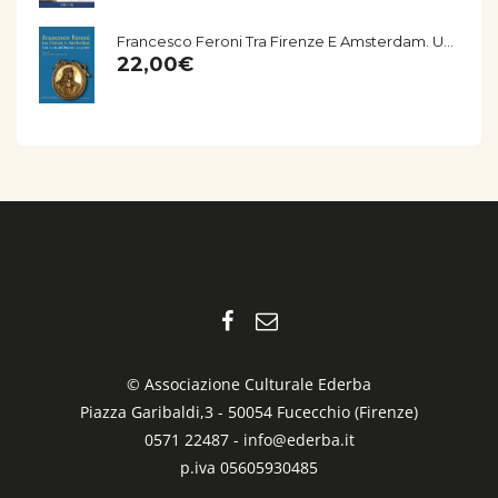
Francesco Feroni Tra Firenze E Amsterdam. Una Storia Del Seicento Empolese
22,00
€
© Associazione Culturale Ederba
Piazza Garibaldi,3 - 50054 Fucecchio (Firenze)
0571 22487 -
info@ederba.it
p.iva 05605930485