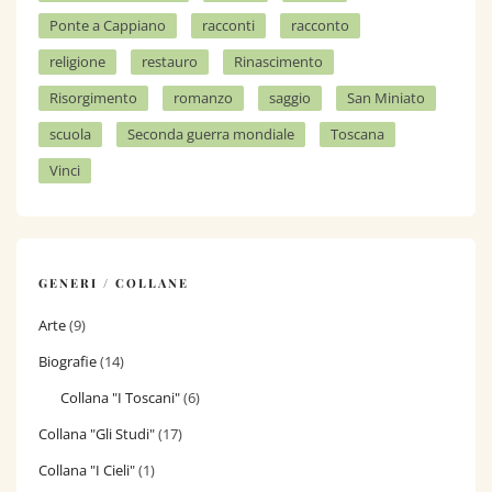
Ponte a Cappiano
racconti
racconto
religione
restauro
Rinascimento
Risorgimento
romanzo
saggio
San Miniato
scuola
Seconda guerra mondiale
Toscana
Vinci
GENERI / COLLANE
Arte
(9)
Biografie
(14)
Collana "I Toscani"
(6)
Collana "Gli Studi"
(17)
Collana "I Cieli"
(1)