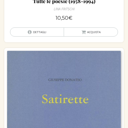
Tutte le poesie (1958-1994)
LINA FRITSCHI
10,50
€
DETTAGLI
ACQUISTA