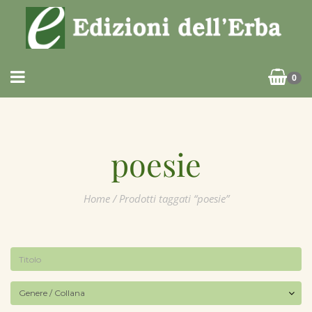
0
poesie
Home
/ Prodotti taggati “poesie”