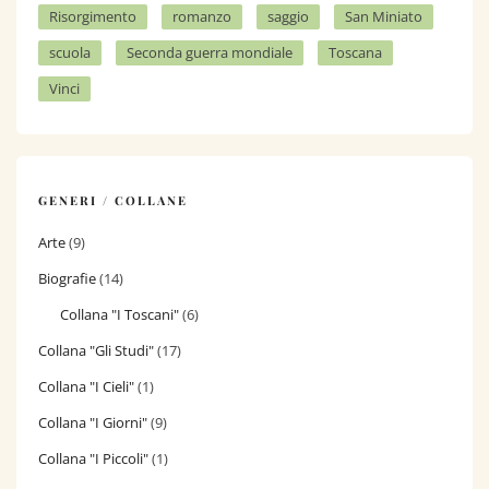
Risorgimento
romanzo
saggio
San Miniato
scuola
Seconda guerra mondiale
Toscana
Vinci
GENERI / COLLANE
Arte
(9)
Biografie
(14)
Collana "I Toscani"
(6)
Collana "Gli Studi"
(17)
Collana "I Cieli"
(1)
Collana "I Giorni"
(9)
Collana "I Piccoli"
(1)