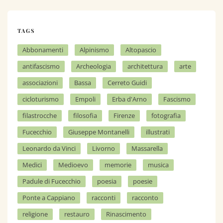
TAGS
Abbonamenti
Alpinismo
Altopascio
antifascismo
Archeologia
architettura
arte
associazioni
Bassa
Cerreto Guidi
cicloturismo
Empoli
Erba d'Arno
Fascismo
filastrocche
filosofia
Firenze
fotografia
Fucecchio
Giuseppe Montanelli
illustrati
Leonardo da Vinci
Livorno
Massarella
Medici
Medioevo
memorie
musica
Padule di Fucecchio
poesia
poesie
Ponte a Cappiano
racconti
racconto
religione
restauro
Rinascimento