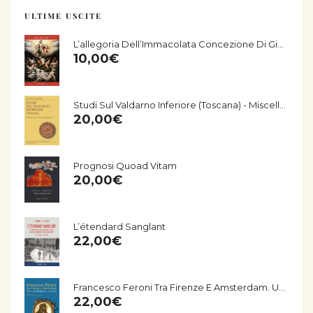
ULTIME USCITE
L’allegoria Dell’Immacolata Concezione Di Giorgio Vasari Nella Chiesa Di San Salvatore Di Fucecchio
10,00
€
Studi Sul Valdarno Inferiore (Toscana) - Miscellanea Storico-Archeologica
20,00
€
Prognosi Quoad Vitam
20,00
€
L’étendard Sanglant
22,00
€
Francesco Feroni Tra Firenze E Amsterdam. Una Storia Del Seicento Empolese
22,00
€