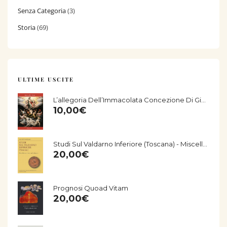
Senza Categoria
(3)
Storia
(69)
ULTIME USCITE
L’allegoria Dell’Immacolata Concezione Di Giorgio Vasari Nella Chiesa Di San Salvatore Di Fucecchio
10,00
€
Studi Sul Valdarno Inferiore (Toscana) - Miscellanea Storico-Archeologica
20,00
€
Prognosi Quoad Vitam
20,00
€