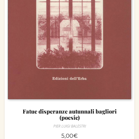
Fatue disperanze autunnali bagliori
(poesie)
PIER LUIGI BALESTRI
5,00
€