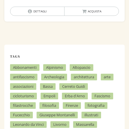
DETTAGLI
ACQUISTA
TAGS
Abbonamenti
Alpinismo
Altopascio
antifascismo
Archeologia
architettura
arte
associazioni
Bassa
Cerreto Guidi
cicloturismo
Empoli
Erba d'Arno
Fascismo
filastrocche
filosofia
Firenze
fotografia
Fucecchio
Giuseppe Montanelli
illustrati
Leonardo da Vinci
Livorno
Massarella