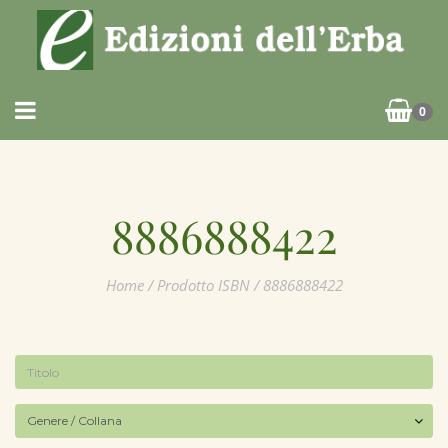
0
8886888422
Home
/ Prodotto ISBN / 8886888422