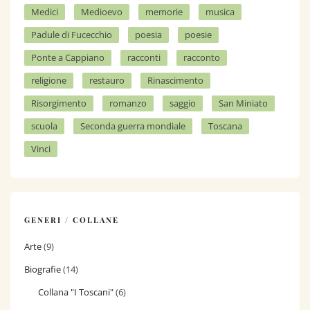
Medici
Medioevo
memorie
musica
Padule di Fucecchio
poesia
poesie
Ponte a Cappiano
racconti
racconto
religione
restauro
Rinascimento
Risorgimento
romanzo
saggio
San Miniato
scuola
Seconda guerra mondiale
Toscana
Vinci
GENERI / COLLANE
Arte
(9)
Biografie
(14)
Collana "I Toscani"
(6)