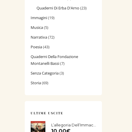
Quaderni Di Erba D'Arno
(23)
Immagini
(19)
Musica
(5)
Narrativa
(72)
Poesia
(43)
Quaderni Della Fondazione
Montanelli Bassi
(7)
Senza Categoria
(3)
Storia
(69)
ULTIME USCITE
L’allegoria Dell’Immacolata Concezione Di Giorgio Vasari Nella Chiesa Di San Salvatore Di Fucecchio
10,00
€