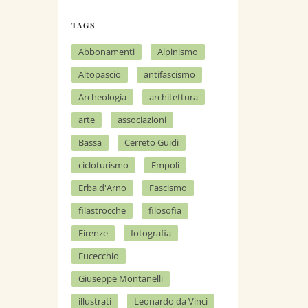
TAGS
Abbonamenti
Alpinismo
Altopascio
antifascismo
Archeologia
architettura
arte
associazioni
Bassa
Cerreto Guidi
cicloturismo
Empoli
Erba d'Arno
Fascismo
filastrocche
filosofia
Firenze
fotografia
Fucecchio
Giuseppe Montanelli
illustrati
Leonardo da Vinci