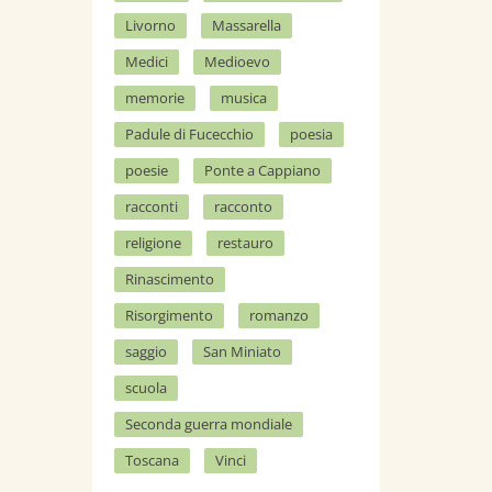
Livorno
Massarella
Medici
Medioevo
memorie
musica
Padule di Fucecchio
poesia
poesie
Ponte a Cappiano
racconti
racconto
religione
restauro
Rinascimento
Risorgimento
romanzo
saggio
San Miniato
scuola
Seconda guerra mondiale
Toscana
Vinci