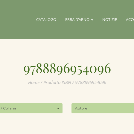
CATALOGO
ERBA D’ARNO
NOTIZIE
ACC
9788896954096
Home
/ Prodotto ISBN / 9788896954096