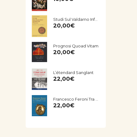
Studi Sul Valdarno Inferiore (Toscana) - Miscellanea Storico-Archeologica
20,00
€
Prognosi Quoad Vitam
20,00
€
L’étendard Sanglant
22,00
€
Francesco Feroni Tra Firenze E Amsterdam. Una Storia Del Seicento Empolese
22,00
€