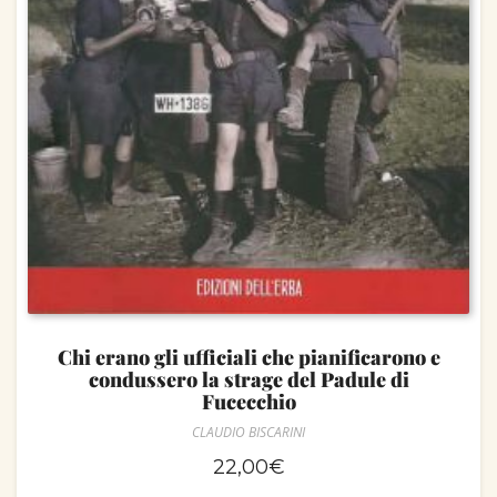
Chi erano gli ufficiali che pianificarono e
condussero la strage del Padule di
Fucecchio
CLAUDIO BISCARINI
22,00
€