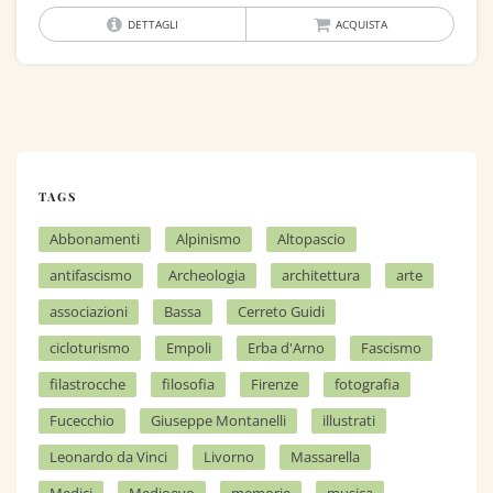
DETTAGLI
ACQUISTA
TAGS
Abbonamenti
Alpinismo
Altopascio
antifascismo
Archeologia
architettura
arte
associazioni
Bassa
Cerreto Guidi
cicloturismo
Empoli
Erba d'Arno
Fascismo
filastrocche
filosofia
Firenze
fotografia
Fucecchio
Giuseppe Montanelli
illustrati
Leonardo da Vinci
Livorno
Massarella
Medici
Medioevo
memorie
musica