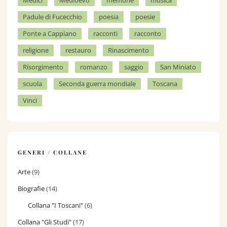
Padule di Fucecchio
poesia
poesie
Ponte a Cappiano
racconti
racconto
religione
restauro
Rinascimento
Risorgimento
romanzo
saggio
San Miniato
scuola
Seconda guerra mondiale
Toscana
Vinci
GENERI / COLLANE
Arte
(9)
Biografie
(14)
Collana "I Toscani"
(6)
Collana "Gli Studi"
(17)