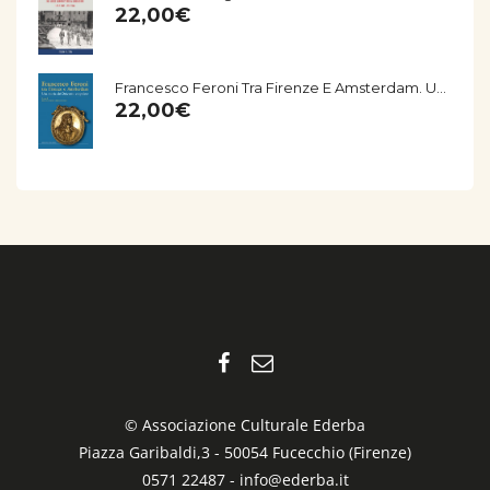
22,00
€
Francesco Feroni Tra Firenze E Amsterdam. Una Storia Del Seicento Empolese
22,00
€
© Associazione Culturale Ederba
Piazza Garibaldi,3 - 50054 Fucecchio (Firenze)
0571 22487 -
info@ederba.it