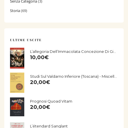
Senza Categoria
(3)
Storia
(69)
ULTIME USCITE
L’allegoria Dell’Immacolata Concezione Di Giorgio Vasari Nella Chiesa Di San Salvatore Di Fucecchio
10,00
€
Studi Sul Valdarno Inferiore (Toscana) - Miscellanea Storico-Archeologica
20,00
€
Prognosi Quoad Vitam
20,00
€
L’étendard Sanglant