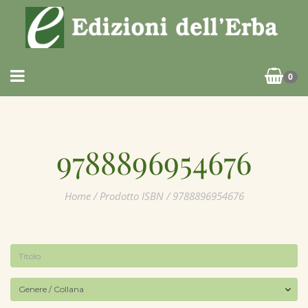
0
9788896954676
Home
/ Prodotto ISBN / 9788896954676