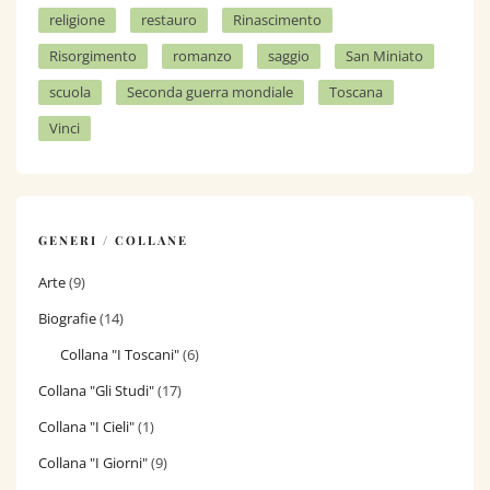
religione
restauro
Rinascimento
Risorgimento
romanzo
saggio
San Miniato
scuola
Seconda guerra mondiale
Toscana
Vinci
GENERI / COLLANE
Arte
(9)
Biografie
(14)
Collana "I Toscani"
(6)
Collana "Gli Studi"
(17)
Collana "I Cieli"
(1)
Collana "I Giorni"
(9)