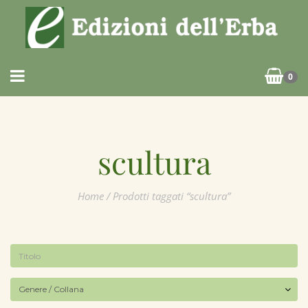
0
scultura
Home
/ Prodotti taggati “scultura”