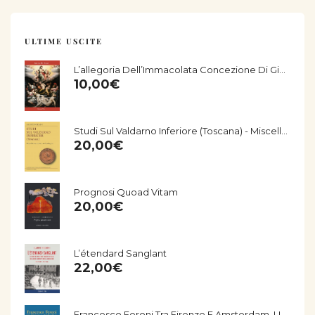
ULTIME USCITE
L’allegoria Dell’Immacolata Concezione Di Giorgio Vasari Nella Chiesa Di San Salvatore Di Fucecchio
10,00
€
Studi Sul Valdarno Inferiore (Toscana) - Miscellanea Storico-Archeologica
20,00
€
Prognosi Quoad Vitam
20,00
€
L’étendard Sanglant
22,00
€
Francesco Feroni Tra Firenze E Amsterdam. Una Storia Del Seicento Empolese