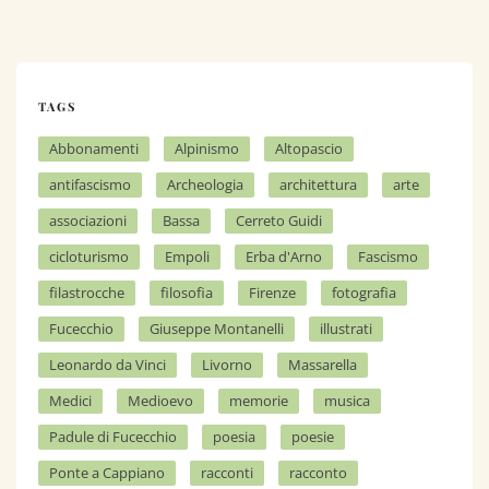
TAGS
Abbonamenti
Alpinismo
Altopascio
antifascismo
Archeologia
architettura
arte
associazioni
Bassa
Cerreto Guidi
cicloturismo
Empoli
Erba d'Arno
Fascismo
filastrocche
filosofia
Firenze
fotografia
Fucecchio
Giuseppe Montanelli
illustrati
Leonardo da Vinci
Livorno
Massarella
Medici
Medioevo
memorie
musica
Padule di Fucecchio
poesia
poesie
Ponte a Cappiano
racconti
racconto