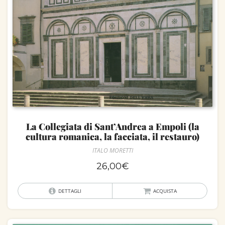
La Collegiata di Sant’Andrea a Empoli (la
cultura romanica, la facciata, il restauro)
ITALO MORETTI
26,00
€
DETTAGLI
ACQUISTA