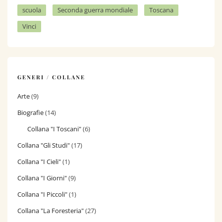
scuola
Seconda guerra mondiale
Toscana
Vinci
GENERI / COLLANE
Arte
(9)
Biografie
(14)
Collana "I Toscani"
(6)
Collana "Gli Studi"
(17)
Collana "I Cieli"
(1)
Collana "I Giorni"
(9)
Collana "I Piccoli"
(1)
Collana "La Foresteria"
(27)