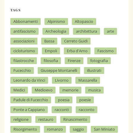
t
n
TAGS
a
Abbonamenti
Alpinismo
Altopascio
v
antifascismo
Archeologia
architettura
arte
i
associazioni
Bassa
Cerreto Guidi
g
cicloturismo
Empoli
Erba d'Arno
Fascismo
a
filastrocche
filosofia
Firenze
fotografia
t
Fucecchio
Giuseppe Montanelli
illustrati
i
Leonardo da Vinci
Livorno
Massarella
o
Medici
Medioevo
memorie
musica
n
Padule di Fucecchio
poesia
poesie
Ponte a Cappiano
racconti
racconto
religione
restauro
Rinascimento
Risorgimento
romanzo
saggio
San Miniato