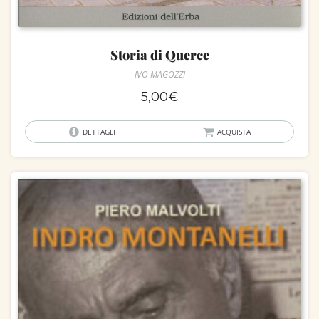
Storia di Querce
IVO MAGOZZI
5,00
€
DETTAGLI
ACQUISTA