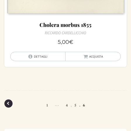
Cholera morbus 1855
RICCARDO CARDELLICCHIO
5,00
€
DETTAGLI
ACQUISTA
P
…
1
4
5
6
o
s