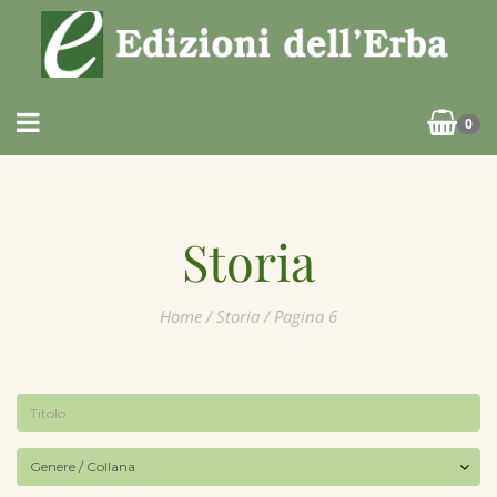
0
Storia
Home
/
Storia
/ Pagina 6