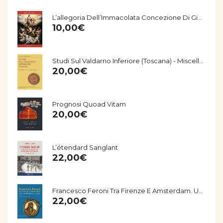
L’allegoria Dell’Immacolata Concezione Di Giorgio Vasari Nella Chiesa Di San Salvatore Di Fucecchio
10,00
€
Studi Sul Valdarno Inferiore (Toscana) - Miscellanea Storico-Archeologica
20,00
€
Prognosi Quoad Vitam
20,00
€
L’étendard Sanglant
22,00
€
Francesco Feroni Tra Firenze E Amsterdam. Una Storia Del Seicento Empolese
22,00
€