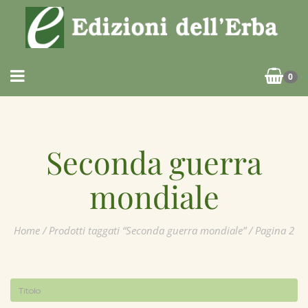
0
Seconda guerra
mondiale
Home
/
Prodotti taggati “Seconda guerra mondiale”
/ Pagina 2