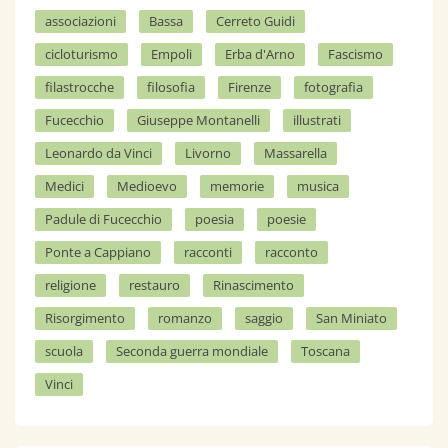
i
associazioni
Bassa
Cerreto Guidi
g
cicloturismo
Empoli
Erba d'Arno
Fascismo
a
filastrocche
filosofia
Firenze
fotografia
t
Fucecchio
Giuseppe Montanelli
illustrati
i
Leonardo da Vinci
Livorno
Massarella
o
Medici
Medioevo
memorie
musica
n
Padule di Fucecchio
poesia
poesie
Ponte a Cappiano
racconti
racconto
religione
restauro
Rinascimento
Risorgimento
romanzo
saggio
San Miniato
scuola
Seconda guerra mondiale
Toscana
Vinci