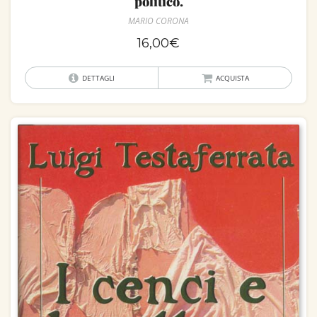
politico.
MARIO CORONA
16,00
€
DETTAGLI
ACQUISTA